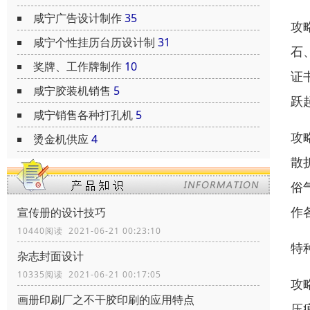
咸宁广告设计制作
35
攻
咸宁个性挂历台历设计制
31
石
奖牌、工作牌制作
10
证
咸宁胶装机销售
5
跃
咸宁销售各种打孔机
5
攻
烫金机供应
4
散
俗
作
宣传册的设计技巧
10440阅读 2021-06-21 00:23:10
特
杂志封面设计
10335阅读 2021-06-21 00:17:05
攻
画册印刷厂之不干胶印刷的应用特点
压