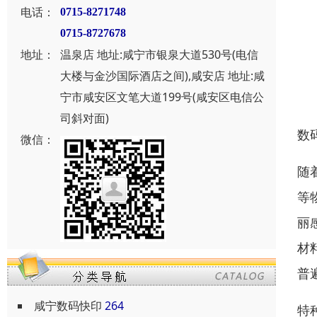
电话：
0715-8271748
0715-8727678
地址：
温泉店 地址:咸宁市银泉大道530号(电信
大楼与金沙国际酒店之间),咸安店 地址:咸
宁市咸安区文笔大道199号(咸安区电信公
司斜对面)
数
微信：
随
等
丽
材
普
咸宁数码快印
264
特