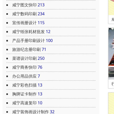
咸宁图文快印
213
咸宁数码印刷
234
宣传画册设计
115
咸宁纸张耗材批发
12
产品手册印刷设计
100
旅游纪念册印刷
71
菜谱设计印刷
250
咸宁商务快印
76
办公用品供应
7
咸宁彩色扫描
13
胸牌证卡制作
13
咸宁高速复印
10
咸宁装饰画设计制作
32