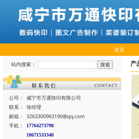
首页
产
站内搜索：
公司：
咸宁市万通快印有限公司
联系：
张经理
邮箱：
3263300963190@qq.com
手机：
17764273798
18671533348