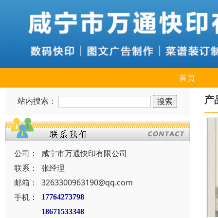
首页
产
站内搜索：
公司：
咸宁市万通快印有限公司
联系：
张经理
邮箱：
3263300963190@qq.com
手机：
17764273798
18671533348