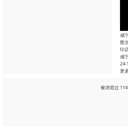
咸
图
印
咸
24-
更
被浏览过 11