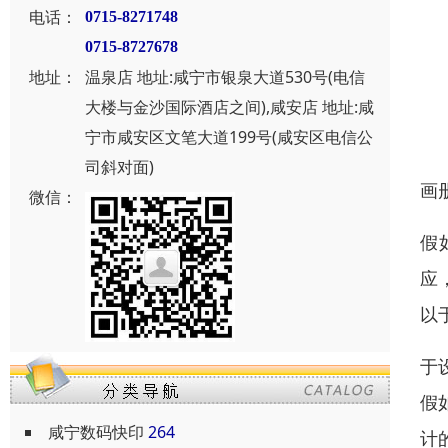
电话：
0715-8271748
0715-8727678
地址：
温泉店 地址:咸宁市银泉大道530号(电信
大楼与金沙国际酒店之间),咸安店 地址:咸
宁市咸安区文笔大道199号(咸安区电信公
司斜对面)
画
微信：
假
应
以
于
假
咸宁数码快印
264
计