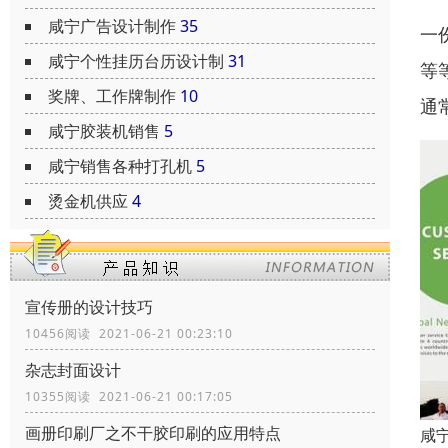
咸宁广告设计制作
35
一
咸宁个性挂历台历设计制
31
等
奖牌、工作牌制作
10
通
咸宁胶装机销售
5
咸宁销售各种打孔机
5
烫金机供应
4
宣传册的设计技巧
10456阅读 2021-06-21 00:23:10
杂志封面设计
10355阅读 2021-06-21 00:17:05
画册印刷厂之不干胶印刷的应用特点
咸