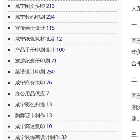
咸宁图文快印
213
人
咸宁数码印刷
234
一
宣传画册设计
115
咸宁纸张耗材批发
12
画
产品手册印刷设计
100
华
旅游纪念册印刷
71
合
菜谱设计印刷
250
二
咸宁商务快印
76
办公用品供应
7
画
咸宁彩色扫描
13
潮
胸牌证卡制作
13
趣
咸宁高速复印
10
三
咸宁装饰画设计制作
32