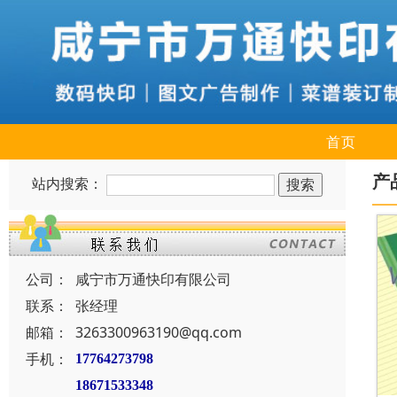
首页
产
站内搜索：
公司：
咸宁市万通快印有限公司
联系：
张经理
邮箱：
3263300963190@qq.com
手机：
17764273798
18671533348