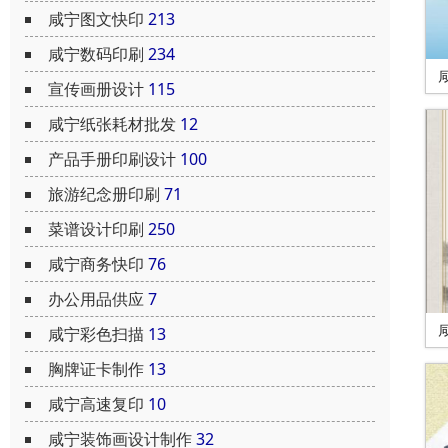
咸宁图文快印
213
咸宁数码印刷
234
宣传画册设计
115
咸宁纸张耗材批发
12
产品手册印刷设计
100
旅游纪念册印刷
71
菜谱设计印刷
250
咸宁商务快印
76
办公用品供应
7
咸宁彩色扫描
13
胸牌证卡制作
13
咸宁高速复印
10
咸宁装饰画设计制作
32