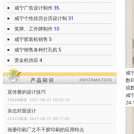
咸宁广告设计制作
35
咸宁个性挂历台历设计制
31
奖牌、工作牌制作
10
咸宁胶装机销售
5
咸宁销售各种打孔机
5
烫金机供应
4
咸
数
或
宣传册的设计技巧
咸
10424阅读 2021-06-21 00:23:10
24-
杂志封面设计
10322阅读 2021-06-21 00:17:05
画册印刷厂之不干胶印刷的应用特点