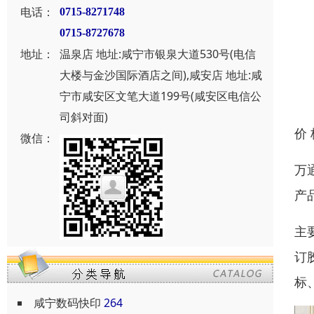
电话：
0715-8271748
0715-8727678
地址：
温泉店 地址:咸宁市银泉大道530号(电信
大楼与金沙国际酒店之间),咸安店 地址:咸
宁市咸安区文笔大道199号(咸安区电信公
司斜对面)
价
微信：
万
产
主
订
标
咸宁数码快印
264