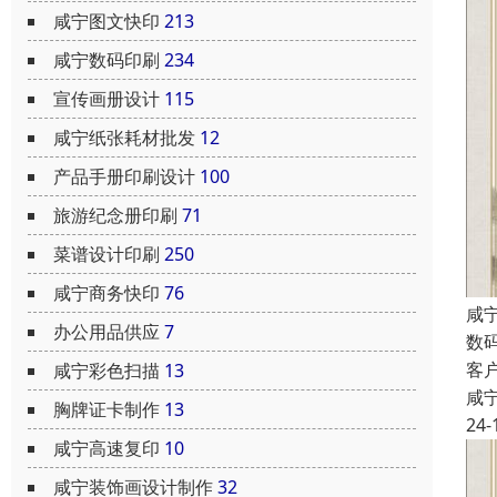
咸宁图文快印
213
咸宁数码印刷
234
宣传画册设计
115
咸宁纸张耗材批发
12
产品手册印刷设计
100
旅游纪念册印刷
71
菜谱设计印刷
250
咸宁商务快印
76
咸
办公用品供应
7
数
客
咸宁彩色扫描
13
咸
胸牌证卡制作
13
24-
咸宁高速复印
10
咸宁装饰画设计制作
32