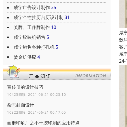
咸宁广告设计制作
35
咸宁个性挂历台历设计制
31
奖牌、工作牌制作
10
咸
咸宁胶装机销售
5
数
客
咸宁销售各种打孔机
5
咸
烫金机供应
4
24-
宣传册的设计技巧
10425阅读 2021-06-21 00:23:10
杂志封面设计
10322阅读 2021-06-21 00:17:05
画册印刷厂之不干胶印刷的应用特点