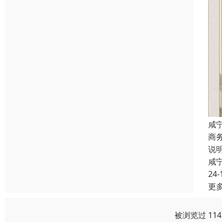
咸
商
说
咸
24-
更
被浏览过 11