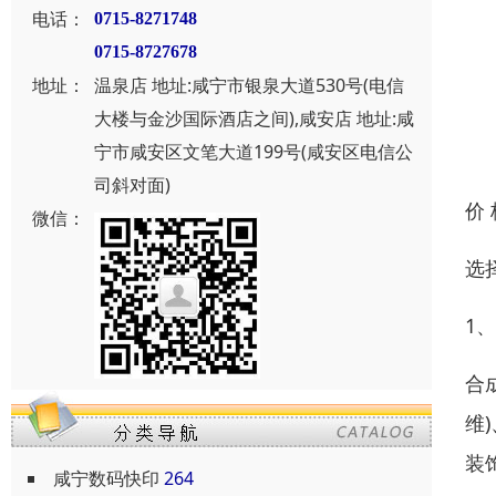
电话：
0715-8271748
0715-8727678
地址：
温泉店 地址:咸宁市银泉大道530号(电信
大楼与金沙国际酒店之间),咸安店 地址:咸
宁市咸安区文笔大道199号(咸安区电信公
司斜对面)
价
微信：
选
1
合
维
装
咸宁数码快印
264