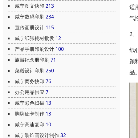
咸宁图文快印
213
适
咸宁数码印刷
234
气
宣传画册设计
115
2
咸宁纸张耗材批发
12
产品手册印刷设计
100
纸
旅游纪念册印刷
71
颜
菜谱设计印刷
250
品
咸宁商务快印
76
办公用品供应
7
咸宁彩色扫描
13
胸牌证卡制作
13
咸宁高速复印
10
咸宁装饰画设计制作
32