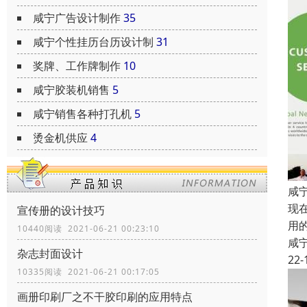
咸宁广告设计制作
35
咸宁个性挂历台历设计制
31
奖牌、工作牌制作
10
咸宁胶装机销售
5
咸宁销售各种打孔机
5
烫金机供应
4
咸
现
宣传册的设计技巧
用
10440阅读 2021-06-21 00:23:10
咸
杂志封面设计
22-
10335阅读 2021-06-21 00:17:05
画册印刷厂之不干胶印刷的应用特点