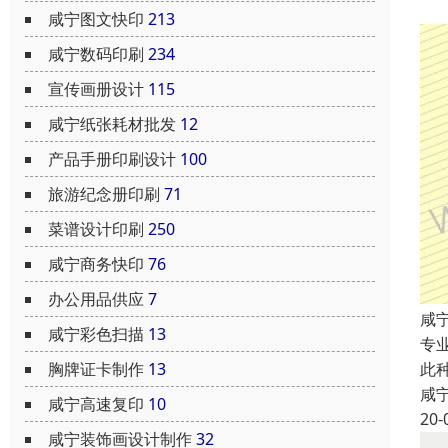
咸宁图文快印
213
咸宁数码印刷
234
宣传画册设计
115
咸宁纸张耗材批发
12
产品手册印刷设计
100
旅游纪念册印刷
71
菜谱设计印刷
250
咸宁商务快印
76
办公用品供应
7
咸
咸宁彩色扫描
13
专
此
胸牌证卡制作
13
咸
咸宁高速复印
10
20-
咸宁装饰画设计制作
32