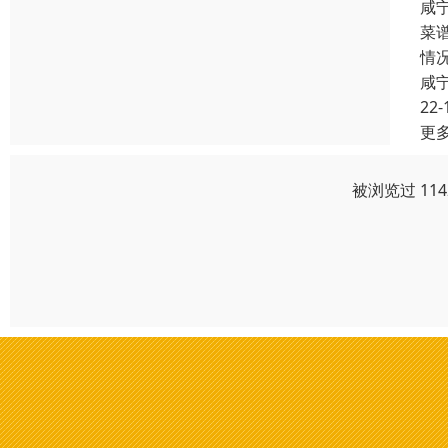
咸
菜
情
咸
22-
更
被浏览过 11