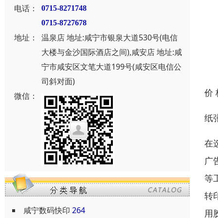
电话：
0715-8271748
0715-8727678
地址：
温泉店 地址:咸宁市银泉大道530号(电信
大楼与金沙国际酒店之间),咸安店 地址:咸
宁市咸安区文笔大道199号(咸安区电信公
司斜对面)
价
微信：
纸
在
广
等
转
咸宁数码快印
264
用