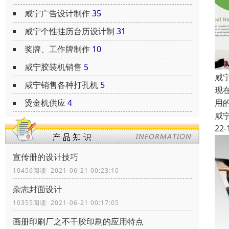
咸宁广告设计制作
35
咸宁个性挂历台历设计制
31
奖牌、工作牌制作
10
咸宁胶装机销售
5
咸
咸宁销售各种打孔机
5
现
用
烫金机供应
4
咸
22-
宣传册的设计技巧
10456阅读 2021-06-21 00:23:10
杂志封面设计
10355阅读 2021-06-21 00:17:05
画册印刷厂之不干胶印刷的应用特点