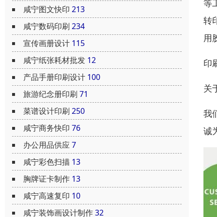
等
咸宁图文快印
213
转
咸宁数码印刷
234
用
宣传画册设计
115
咸宁纸张耗材批发
12
印
产品手册印刷设计
100
关
旅游纪念册印刷
71
菜谱设计印刷
250
我
咸宁商务快印
76
诚
办公用品供应
7
咸宁彩色扫描
13
胸牌证卡制作
13
咸宁高速复印
10
咸宁装饰画设计制作
32