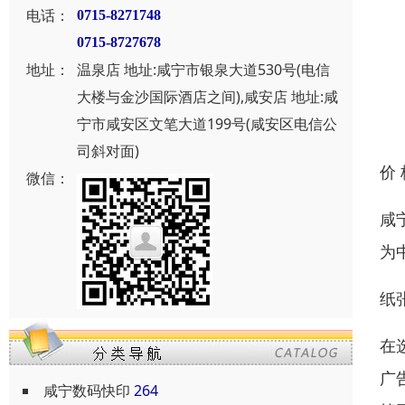
电话：
0715-8271748
0715-8727678
地址：
温泉店 地址:咸宁市银泉大道530号(电信
大楼与金沙国际酒店之间),咸安店 地址:咸
宁市咸安区文笔大道199号(咸安区电信公
司斜对面)
价
微信：
咸
为
纸
在
广
咸宁数码快印
264