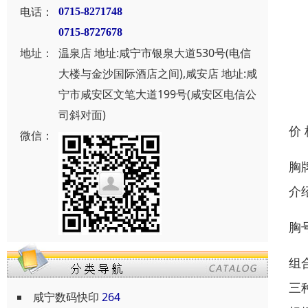
电话：
0715-8271748
0715-8727678
地址：
温泉店 地址:咸宁市银泉大道530号(电信
大楼与金沙国际酒店之间),咸安店 地址:咸
宁市咸安区文笔大道199号(咸安区电信公
司斜对面)
价
微信：
胸
介
胸
组
三
咸宁数码快印
264