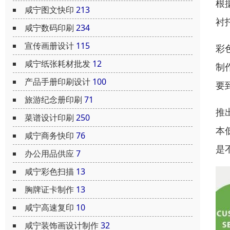
根
咸宁图文快印
213
衬
咸宁数码印刷
234
宣传画册设计
115
彩
咸宁纸张耗材批发
12
制
产品手册印刷设计
100
要
旅游纪念册印刷
71
推
菜谱设计印刷
250
本
咸宁商务快印
76
是
办公用品供应
7
咸宁彩色扫描
13
胸牌证卡制作
13
咸宁高速复印
10
咸宁装饰画设计制作
32