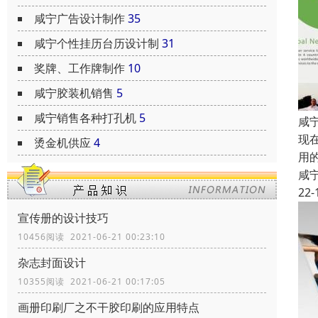
咸宁广告设计制作
35
咸宁个性挂历台历设计制
31
奖牌、工作牌制作
10
咸宁胶装机销售
5
咸宁销售各种打孔机
5
咸
现
烫金机供应
4
用
咸
22-
宣传册的设计技巧
10456阅读 2021-06-21 00:23:10
杂志封面设计
10355阅读 2021-06-21 00:17:05
画册印刷厂之不干胶印刷的应用特点