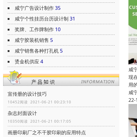
咸宁广告设计制作
35
咸宁个性挂历台历设计制
31
奖牌、工作牌制作
10
咸宁胶装机销售
5
咸宁销售各种打孔机
5
烫金机供应
4
咸
现
用
咸
宣传册的设计技巧
22-
10452阅读 2021-06-21 00:23:10
杂志封面设计
10350阅读 2021-06-21 00:17:05
画册印刷厂之不干胶印刷的应用特点