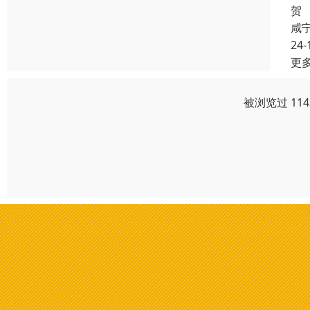
贺
咸
24-
更
被浏览过 11