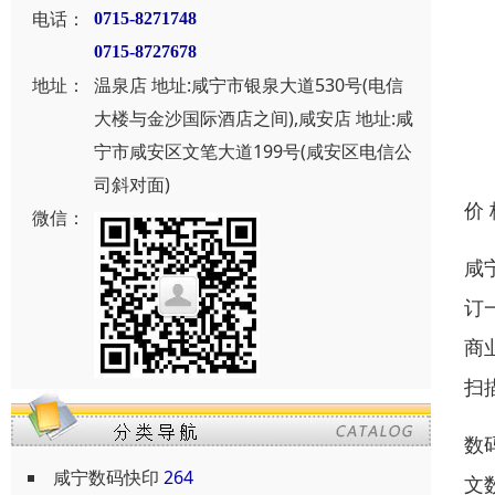
电话：
0715-8271748
0715-8727678
地址：
温泉店 地址:咸宁市银泉大道530号(电信
大楼与金沙国际酒店之间),咸安店 地址:咸
宁市咸安区文笔大道199号(咸安区电信公
司斜对面)
价
微信：
咸
订
商
扫
数
咸宁数码快印
264
文