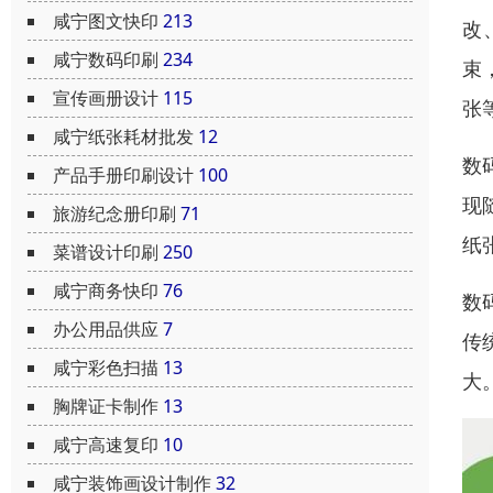
咸宁图文快印
213
改
咸宁数码印刷
234
束
宣传画册设计
115
张
咸宁纸张耗材批发
12
数
产品手册印刷设计
100
现
旅游纪念册印刷
71
纸
菜谱设计印刷
250
咸宁商务快印
76
数
办公用品供应
7
传
咸宁彩色扫描
13
大
胸牌证卡制作
13
咸宁高速复印
10
咸宁装饰画设计制作
32