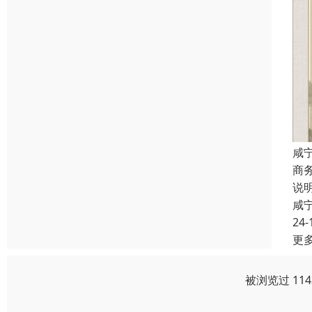
咸
商
说
咸
24-
更
被浏览过 11