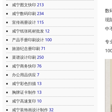
咸宁图文快印
213
数
咸宁数码印刷
234
现
宣传画册设计
115
中
咸宁纸张耗材批发
12
产品手册印刷设计
100
专
旅游纪念册印刷
71
1
菜谱设计印刷
250
咸宁商务快印
76
办公用品供应
7
咸宁彩色扫描
13
胸牌证卡制作
13
咸宁高速复印
10
咸宁装饰画设计制作
32