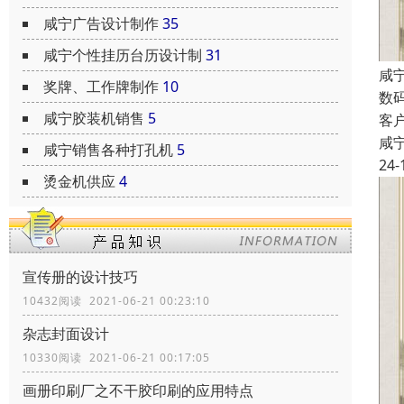
咸宁广告设计制作
35
咸宁个性挂历台历设计制
31
咸
奖牌、工作牌制作
10
数
咸宁胶装机销售
5
客
咸
咸宁销售各种打孔机
5
24-
烫金机供应
4
宣传册的设计技巧
10432阅读 2021-06-21 00:23:10
杂志封面设计
10330阅读 2021-06-21 00:17:05
画册印刷厂之不干胶印刷的应用特点