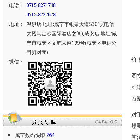
电话：
0715-8271748
0715-8727678
地址：
温泉店 地址:咸宁市银泉大道530号(电信
大楼与金沙国际酒店之间),咸安店 地址:咸
宁市咸安区文笔大道199号(咸安区电信公
司斜对面)
价
微信：
图
菜
方
对
想
咸宁数码快印
264
其