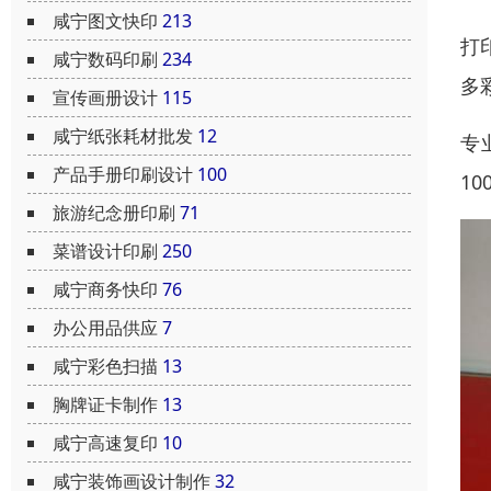
咸宁图文快印
213
打
咸宁数码印刷
234
多
宣传画册设计
115
咸宁纸张耗材批发
12
专
产品手册印刷设计
100
1
旅游纪念册印刷
71
菜谱设计印刷
250
咸宁商务快印
76
办公用品供应
7
咸宁彩色扫描
13
胸牌证卡制作
13
咸宁高速复印
10
咸宁装饰画设计制作
32