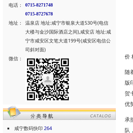
电话：
0715-8271748
0715-8727678
地址：
温泉店 地址:咸宁市银泉大道530号(电信
大楼与金沙国际酒店之间),咸安店 地址:咸
宁市咸安区文笔大道199号(咸安区电信公
司斜对面)
价
微信：
随
版
贺
优
承
咸宁数码快印
264
队