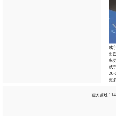
咸
出
率
咸
20-
更
被浏览过 11