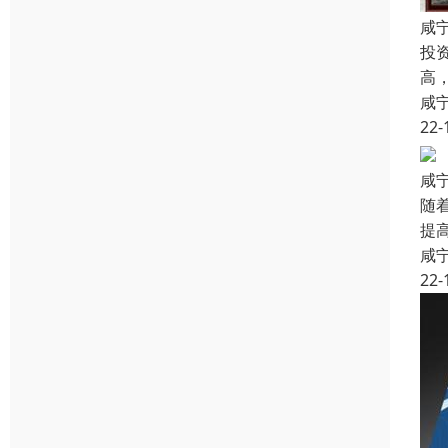
咸
投
高
咸
22-
咸
随
提
咸
22-