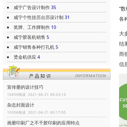
咸宁广告设计制作
35
“
咸宁个性挂历台历设计制
31
各
奖牌、工作牌制作
10
大
咸宁胶装机销售
5
结
咸宁销售各种打孔机
5
而
烫金机供应
4
信
宣传册的设计技巧
10459阅读 2021-06-21 00:23:10
杂志封面设计
10356阅读 2021-06-21 00:17:05
画册印刷厂之不干胶印刷的应用特点