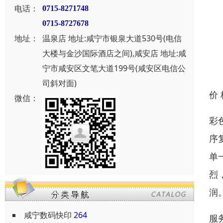
电话：
0715-8271748
0715-8727678
地址：
温泉店 地址:咸宁市银泉大道530号(电信
大楼与金沙国际酒店之间),咸安店 地址:咸
宁市咸安区文笔大道199号(咸安区电信公
司斜对面)
价
微信：
彩
序
单
烈
润
咸宁数码快印
264
服