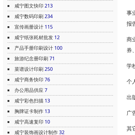
咸宁图文快印
213
事
咸宁数码印刷
234
报
宣传画册设计
115
咸宁纸张耗材批发
12
商
产品手册印刷设计
100
券
旅游纪念册印刷
71
学
菜谱设计印刷
250
咸宁商务快印
76
个
办公用品供应
7
出
咸宁彩色扫描
13
胸牌证卡制作
13
广
咸宁高速复印
10
其
咸宁装饰画设计制作
32