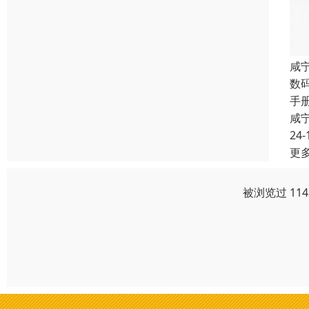
咸
数
手
咸
24-
更
被浏览过 11