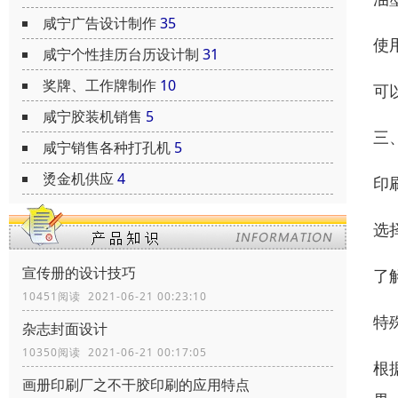
咸宁广告设计制作
35
使
咸宁个性挂历台历设计制
31
奖牌、工作牌制作
10
可
咸宁胶装机销售
5
三
咸宁销售各种打孔机
5
烫金机供应
4
印
选
宣传册的设计技巧
了
10451阅读 2021-06-21 00:23:10
特
杂志封面设计
10350阅读 2021-06-21 00:17:05
根
画册印刷厂之不干胶印刷的应用特点