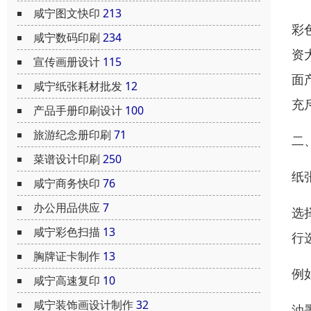
咸宁图文快印
213
彩
咸宁数码印刷
234
资
宣传画册设计
115
面
咸宁纸张耗材批发
12
充
产品手册印刷设计
100
旅游纪念册印刷
71
二
菜谱设计印刷
250
纸
咸宁商务快印
76
办公用品供应
7
选
咸宁彩色扫描
13
行
胸牌证卡制作
13
例
咸宁高速复印
10
咸宁装饰画设计制作
32
油