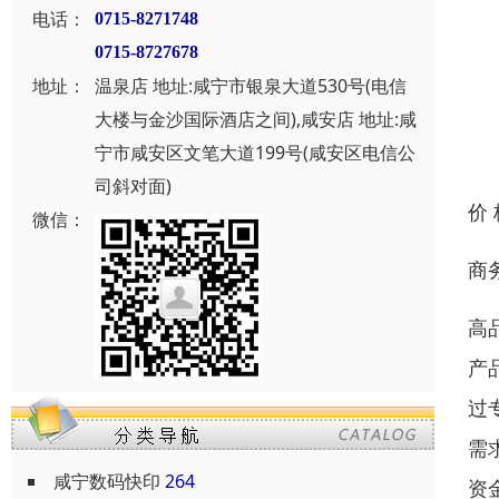
电话：
0715-8271748
0715-8727678
地址：
温泉店 地址:咸宁市银泉大道530号(电信
大楼与金沙国际酒店之间),咸安店 地址:咸
宁市咸安区文笔大道199号(咸安区电信公
司斜对面)
价
微信：
商
高
产
过
需
咸宁数码快印
264
资