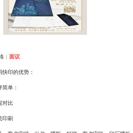
 格：
面议
码快印的优势：
序简单：
程对比
统印刷