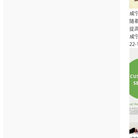
咸
随
提
咸
22-