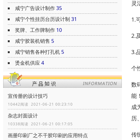
灵
咸宁广告设计制作
35
1
咸宁个性挂历台历设计制
31
奖牌、工作牌制作
10
2
咸宁胶装机销售
5
3
咸宁销售各种打孔机
5
烫金机供应
4
个
数
能
宣传册的设计技巧
10442阅读 2021-06-21 00:23:10
成
杂志封面设计
历
10338阅读 2021-06-21 00:17:05
传
画册印刷厂之不干胶印刷的应用特点