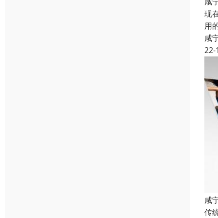
咸
现
用
咸
22-
咸
传