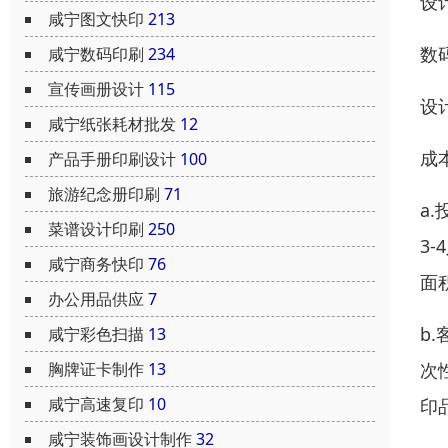
设
咸宁图文快印
213
数
咸宁数码印刷
234
宣传画册设计
115
设
咸宁纸张耗材批发
12
成
产品手册印刷设计
100
旅游纪念册印刷
71
a
菜谱设计印刷
250
3
咸宁商务快印
76
面
办公用品供应
7
b
咸宁彩色扫描
13
次
胸牌证卡制作
13
咸宁高速复印
10
印
咸宁装饰画设计制作
32