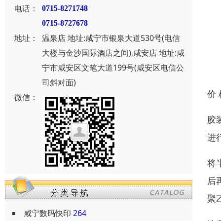
电话：
0715-8271748
0715-8727678
地址：
温泉店 地址:咸宁市银泉大道530号(电信
大楼与金沙国际酒店之间),咸安店 地址:咸
宁市咸安区文笔大道199号(咸安区电信公
司斜对面)
价
微信：
胶
进
将
后
聚
咸宁数码快印
264