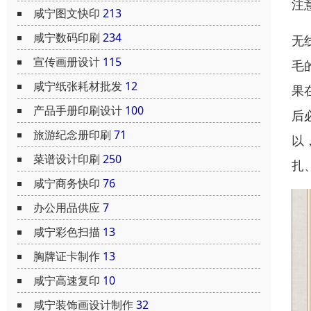
注
咸宁图文快印
213
咸宁数码印刷
234
无
宣传画册设计
115
毛
咸宁纸张耗材批发
12
果
产品手册印刷设计
100
后
旅游纪念册印刷
71
以
菜谱设计印刷
250
扎
咸宁商务快印
76
办公用品供应
7
咸宁彩色扫描
13
胸牌证卡制作
13
咸宁高速复印
10
咸宁装饰画设计制作
32