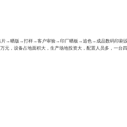
出片→晒版→打样→客户审验→印厂晒板→追色→成品数码印刷
百万元，设备占地面积大，生产场地投资大，配置人员多，一台