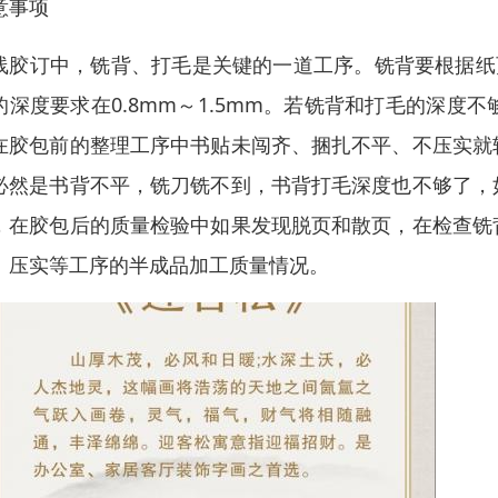
意事项
线胶订中，铣背、打毛是关键的一道工序。铣背要根据纸页
的深度要求在0.8mm～1.5mm。若铣背和打毛的深
在胶包前的整理工序中书贴未闯齐、捆扎不平、不压实就
必然是书背不平，铣刀铣不到，书背打毛深度也不够了，
，在胶包后的质量检验中如果发现脱页和散页，在检查铣
、压实等工序的半成品加工质量情况。