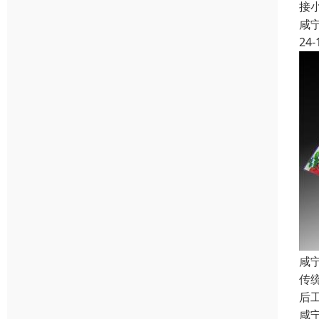
接
咸
24-
咸
传
后
咸