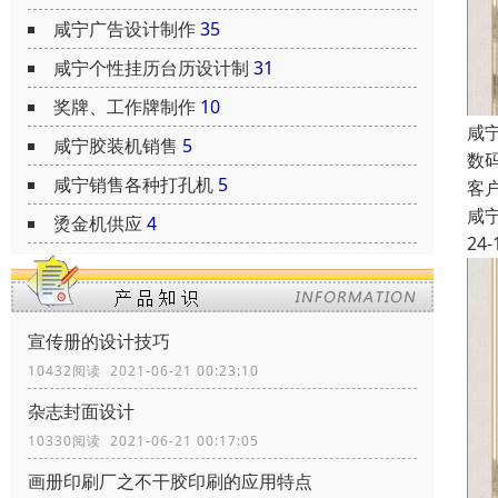
咸宁广告设计制作
35
咸宁个性挂历台历设计制
31
奖牌、工作牌制作
10
咸
咸宁胶装机销售
5
数
咸宁销售各种打孔机
5
客
咸
烫金机供应
4
24-
宣传册的设计技巧
10432阅读 2021-06-21 00:23:10
杂志封面设计
10330阅读 2021-06-21 00:17:05
画册印刷厂之不干胶印刷的应用特点