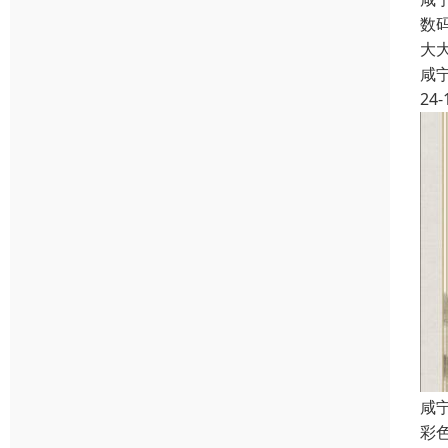
数
大
咸
24-
咸
彩