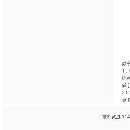
咸
1
统
咸
20-
更
被浏览过 11