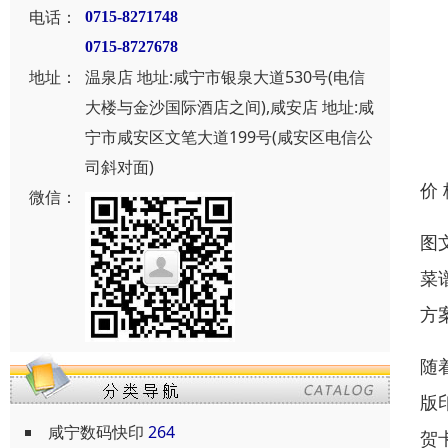
电话：
0715-8271748
0715-8727678
地址：
温泉店 地址:咸宁市银泉大道530号(电信
大楼与金沙国际酒店之间),咸安店 地址:咸
宁市咸安区文笔大道199号(咸安区电信公
司斜对面)
价
微信：
图
菜
方
随
版
咸宁数码快印
264
贺