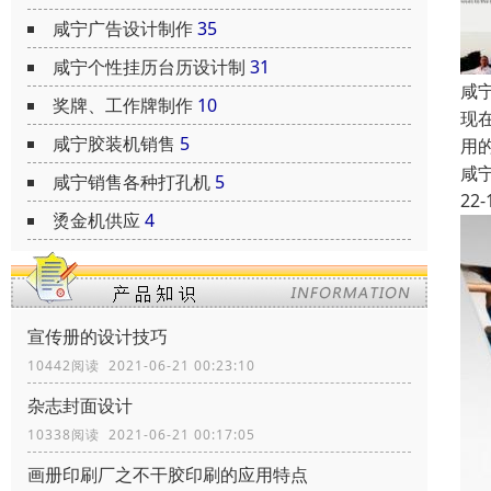
咸宁广告设计制作
35
咸宁个性挂历台历设计制
31
咸
奖牌、工作牌制作
10
现
咸宁胶装机销售
5
用
咸
咸宁销售各种打孔机
5
22-
烫金机供应
4
宣传册的设计技巧
10442阅读 2021-06-21 00:23:10
杂志封面设计
10338阅读 2021-06-21 00:17:05
画册印刷厂之不干胶印刷的应用特点