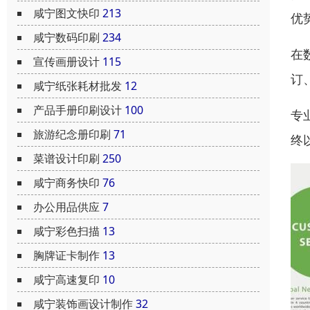
咸宁图文快印
213
优
咸宁数码印刷
234
在
宣传画册设计
115
订
咸宁纸张耗材批发
12
产品手册印刷设计
100
专
旅游纪念册印刷
71
终
菜谱设计印刷
250
咸宁商务快印
76
办公用品供应
7
咸宁彩色扫描
13
胸牌证卡制作
13
咸宁高速复印
10
咸宁装饰画设计制作
32