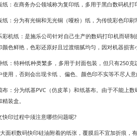
版纸：在商务办公领域称为复印纸，多用于黑白数码机打
板纸：分为有光铜和无光铜（哑粉）纸，为传统彩色印刷
乐彩机纸：是施乐公司针对自己生产的数码打印机而研制
印颜色鲜艳，色彩还原好且过渡细腻均匀，因对机器损害
种纸：特种纸种类繁多，多用于封面包装，但只有250
中使用，否则会出现卡纸 、偏色、颜色印不实等不尽人意
祯布：分为纸基PVC（仿皮革）和纸基布。由于不能上
和精装盒。
文快印过程中须注意哪些问题呢?
、大面积数码快印硅油附着的纸张，覆膜后不宜加折痕，