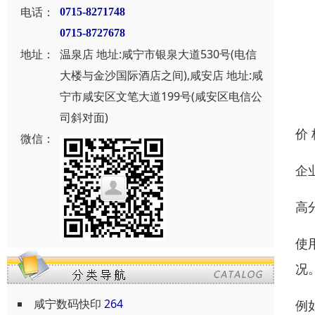
电话：
0715-8271748
0715-8727678
地址：
温泉店 地址:咸宁市银泉大道530号(电信
大楼与金沙国际酒店之间),咸安店 地址:咸
宁市咸安区文笔大道199号(咸安区电信公
司斜对面)
价
微信：
企
高
使
况
咸宁数码快印
264
例