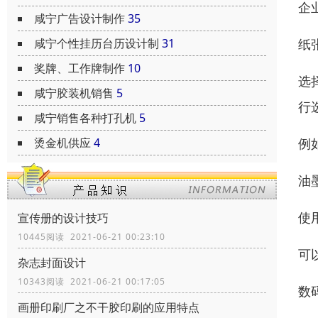
企
咸宁广告设计制作
35
纸
咸宁个性挂历台历设计制
31
奖牌、工作牌制作
10
选
咸宁胶装机销售
5
行
咸宁销售各种打孔机
5
例
烫金机供应
4
油
使
宣传册的设计技巧
10445阅读 2021-06-21 00:23:10
可
杂志封面设计
10343阅读 2021-06-21 00:17:05
数
画册印刷厂之不干胶印刷的应用特点