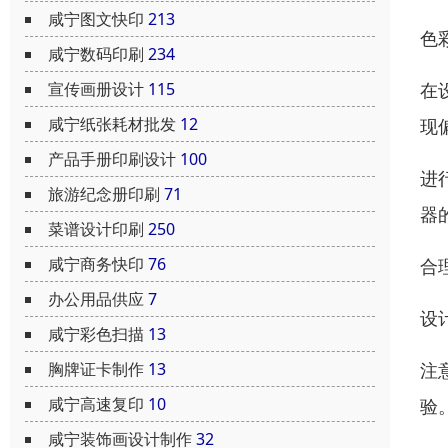
咸宁图文快印
213
色
咸宁数码印刷
234
在
宣传画册设计
115
咸宁纸张耗材批发
12
现
产品手册印刷设计
100
进
旅游纪念册印刷
71
器
菜谱设计印刷
250
咸宁商务快印
76
合
办公用品供应
7
设
咸宁彩色扫描
13
注
胸牌证卡制作
13
咸宁高速复印
10
验
咸宁装饰画设计制作
32