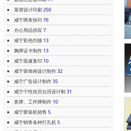
菜谱设计印刷
250
咸宁商务快印
76
办公用品供应
7
咸宁彩色扫描
13
胸牌证卡制作
13
咸宁高速复印
10
咸宁装饰画设计制作
32
咸宁广告设计制作
35
咸宁个性挂历台历设计制
31
奖牌、工作牌制作
10
咸宁胶装机销售
5
咸宁销售各种打孔机
5