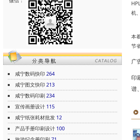
微信：
HPL
机
本
节
广
咸宁数码快印
264
印
咸宁图文快印
213
谱
咸宁数码印刷
234
宣传画册设计
115
咸宁纸张耗材批发
12
产品手册印刷设计
100
旅游纪念册印刷
71