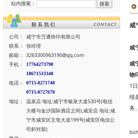
站内搜索：
咸
公司：
咸宁市万通快印有限公司
联系：
张经理
咸
邮箱：
3263300963190@qq.com
咸
手机：
17764273798
18671533348
物
电话：
0715-8271748
1
0715-8727678
续
地址：
温泉店 地址:咸宁市银泉大道530号(电信
务
大楼与金沙国际酒店之间),咸安店 地址:咸
宁市咸安区文笔大道199号(咸安区电信公
司斜对面)
biz