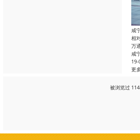
咸
相
万
咸
19-
更
被浏览过 11