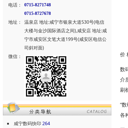
电话：
0715-8271748
0715-8727678
地址：
温泉店 地址:咸宁市银泉大道530号(电信
大楼与金沙国际酒店之间),咸安店 地址:咸
宁市咸安区文笔大道199号(咸安区电信公
司斜对面)
价
微信：
数
介
刷
“
各
咸宁数码快印
264