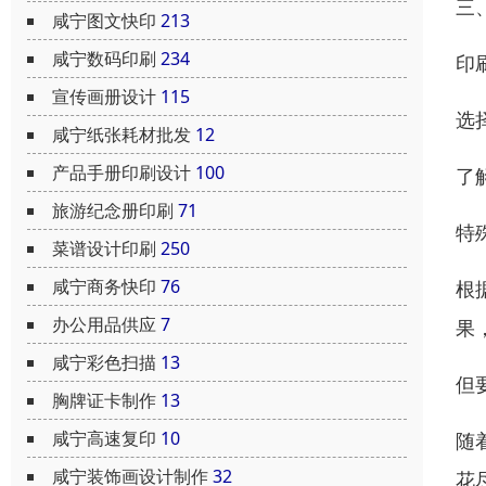
三
咸宁图文快印
213
咸宁数码印刷
234
印
宣传画册设计
115
选
咸宁纸张耗材批发
12
产品手册印刷设计
100
了
旅游纪念册印刷
71
特
菜谱设计印刷
250
咸宁商务快印
76
根
办公用品供应
7
果
咸宁彩色扫描
13
但
胸牌证卡制作
13
咸宁高速复印
10
随
咸宁装饰画设计制作
32
花