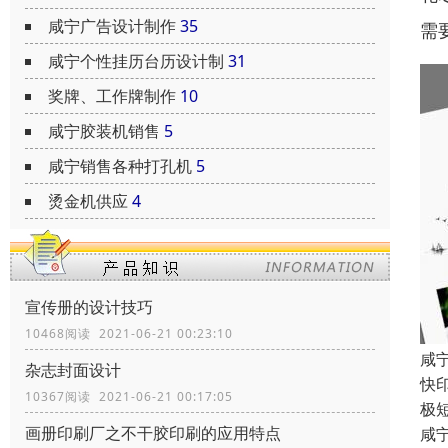
咸宁广告设计制作
35
需
咸宁个性挂历台历设计制
31
奖牌、工作牌制作
10
咸宁胶装机销售
5
咸宁销售各种打孔机
5
烫金机供应
4
宣传册的设计技巧
10468阅读 2021-06-21 00:23:10
咸
杂志封面设计
快
10367阅读 2021-06-21 00:17:05
极
画册印刷厂之不干胶印刷的应用特点
咸